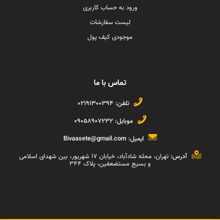
ورود به حساب کاربری
لیست سفارشات
موجودی کیف پول
تماس با ما
تلفن:
02191300394
موبایل:
09058907232
ایمیل:
Bivaasete@gmail.com
آدرس:
تهران، محله شادآباد، خیابان ١٧ شهریور، بین شهدای اسلامی
و بسیج مستضعفین، پلاک ۳۴۴