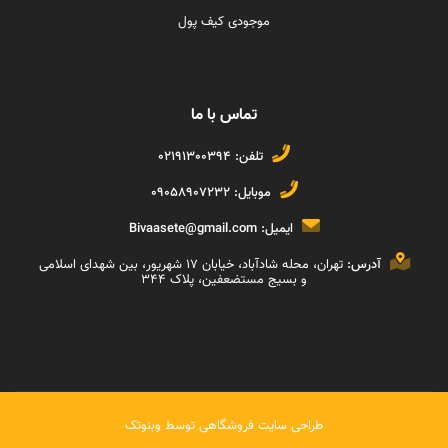
موجودی کیف پول
تماس با ما
تلفن:
02191300394
موبایل:
09058907232
ایمیل:
Bivaasete@gmail.com
آدرس:
تهران، محله شادآباد، خیابان ١٧ شهریور، بین شهدای اسلامی
و بسیج مستضعفین، پلاک ۳۴۴
طراحی سایت فروشگاهی
توسط
وبنوتک