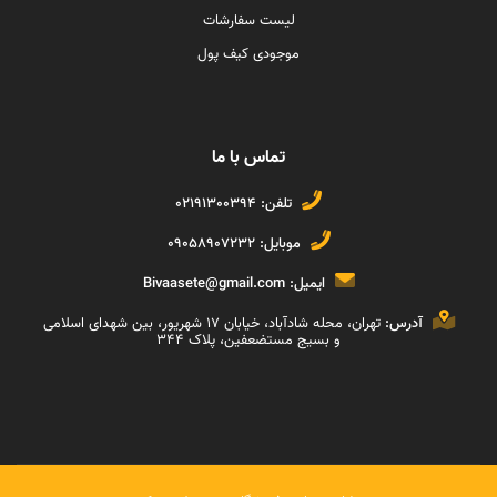
لیست سفارشات
موجودی کیف پول
تماس با ما
تلفن:
02191300394
موبایل:
09058907232
ایمیل:
Bivaasete@gmail.com
آدرس:
تهران، محله شادآباد، خیابان ١٧ شهریور، بین شهدای اسلامی
و بسیج مستضعفین، پلاک ۳۴۴