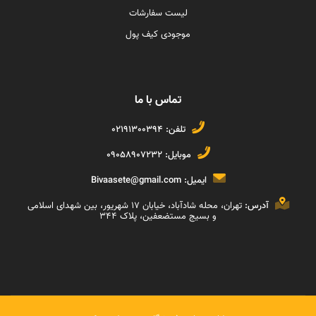
لیست سفارشات
موجودی کیف پول
تماس با ما
تلفن:
02191300394
موبایل:
09058907232
ایمیل:
Bivaasete@gmail.com
آدرس:
تهران، محله شادآباد، خیابان ١٧ شهریور، بین شهدای اسلامی
و بسیج مستضعفین، پلاک ۳۴۴