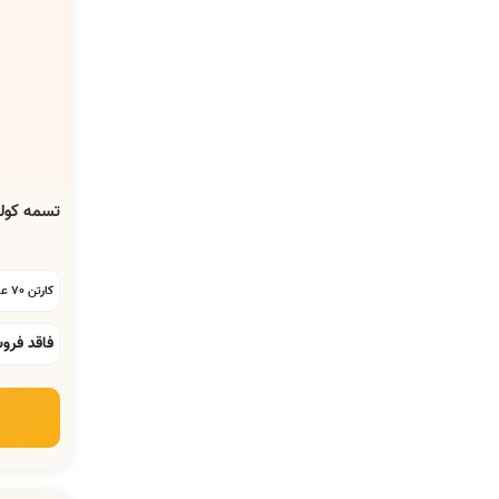
تسمه کولر آبی A-68
کارتن 70 عددی:
فاقد فرو