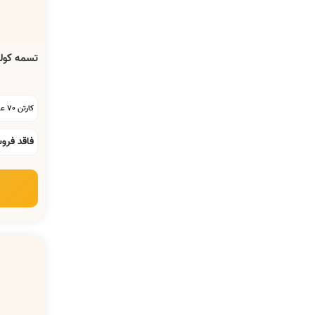
تسمه کولر آبی A-71
کارتن 70 عددی:
فاقد فرو