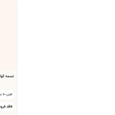
تسمه کولر آبی A-65
کارتن 70 عددی:
فاقد فرو