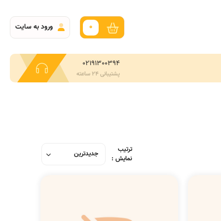
0
ورود به سایت
02191300394
پشتیبانی 24 ساعته
ترتیب
نمایش :