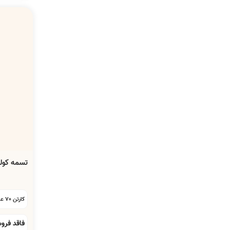
تسمه کولر آبی A-77
کارتن 70 عددی:
فاقد فرو