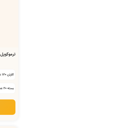
ترموکوپل آردل 80 سان
کارتن 120 عددی:
بسته 20 عددی: