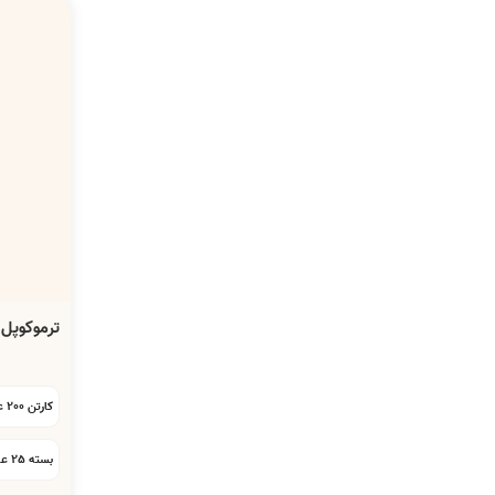
ترموکوپل آردل 33 سان
کارتن 200 عددی:
بسته 25 عددی: