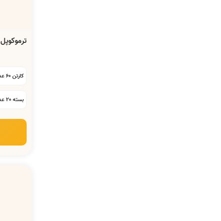
ترموکوپل آردل 200 سان
کارتن 60 عددی:
بسته 20 عددی: