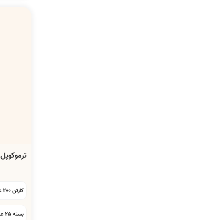
ترموکوپل 
کارتن 200 عددی:
بسته 25 عددی: