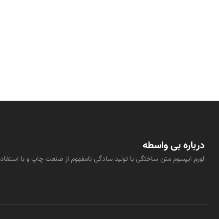
درباره بی واسطه
لورم ایپسوم متن ساختگی با تولید سادگی نامفهوم از صنعت چاپ و با استفاده