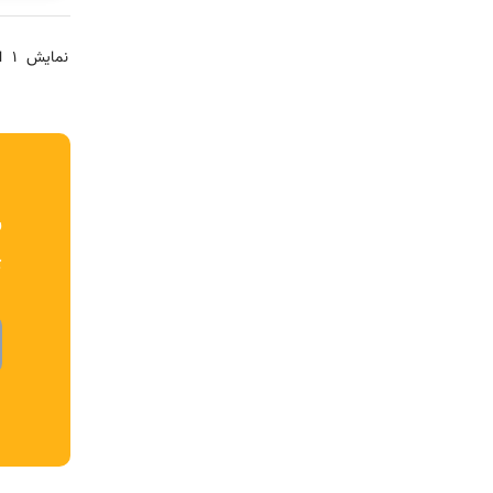
نمایش
1
از 1
ب
ک