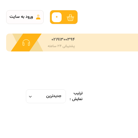
0
ورود به سایت
02191300394
پشتیبانی 24 ساعته
ترتیب
نمایش :