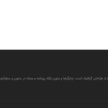
 از طراحان گرافیک است. چاپگرها و متون بلکه روزنامه و مجله در ستون و سطرآنچن