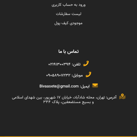
ورود به حساب کاربری
لیست سفارشات
موجودی کیف پول
تماس با ما
تلفن:
02191300394
موبایل:
09058907232
ایمیل:
Bivaasete@gmail.com
آدرس:
تهران، محله شادآباد، خیابان ١٧ شهریور، بین شهدای اسلامی
و بسیج مستضعفین، پلاک ۳۴۴