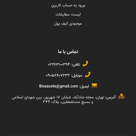
ورود به حساب کاربری
لیست سفارشات
موجودی کیف پول
تماس با ما
تلفن:
02191300394
موبایل:
09058907232
ایمیل:
Bivaasete@gmail.com
آدرس:
تهران، محله شادآباد، خیابان ١٧ شهریور، بین شهدای اسلامی
و بسیج مستضعفین، پلاک ۳۴۴