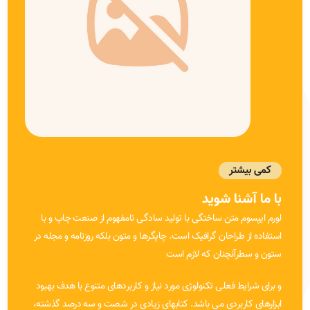
کمی بیشتر
با ما آشنا شوید
لورم ایپسوم متن ساختگی با تولید سادگی نامفهوم از صنعت چاپ و با
استفاده از طراحان گرافیک است. چاپگرها و متون بلکه روزنامه و مجله در
ستون و سطرآنچنان که لازم است
و برای شرایط فعلی تکنولوژی مورد نیاز و کاربردهای متنوع با هدف بهبود
ابزارهای کاربردی می باشد. کتابهای زیادی در شصت و سه درصد گذشته،