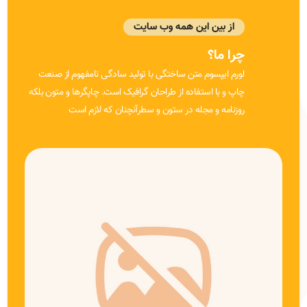
از بین این همه وب سایت
چرا ما؟
لورم ایپسوم متن ساختگی با تولید سادگی نامفهوم از صنعت
چاپ و با استفاده از طراحان گرافیک است. چاپگرها و متون بلکه
روزنامه و مجله در ستون و سطرآنچنان که لازم است